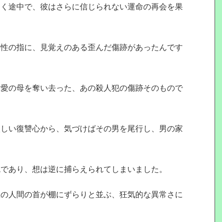
つく途中で、彼はさらに信じられない運命の再会を果
男性の指に、見覚えのある歪んだ傷跡があったんです
最愛の母を奪い去った、あの殺人犯の傷跡そのもので
激しい復讐心から、気づけばその男を尾行し、男の家
鬼であり、想は逆に捕らえられてしまいました。
数の人間の首が棚にずらりと並ぶ、狂気的な異常さに